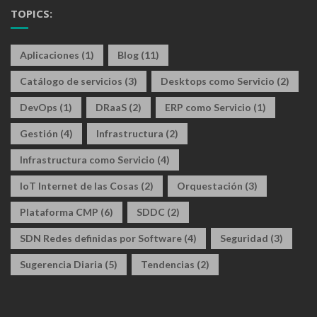
TOPICS:
Aplicaciones
(1)
Blog
(11)
Catálogo de servicios
(3)
Desktops como Servicio
(2)
DevOps
(1)
DRaaS
(2)
ERP como Servicio
(1)
Gestión
(4)
Infrastructura
(2)
Infrastructura como Servicio
(4)
IoT Internet de las Cosas
(2)
Orquestación
(3)
Plataforma CMP
(6)
SDDC
(2)
SDN Redes definidas por Software
(4)
Seguridad
(3)
Sugerencia Diaria
(5)
Tendencias
(2)