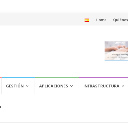
Saltar
Home
Quiéne
al
contenido
GESTIÓN
APLICACIONES
INFRASTRUCTURA
P