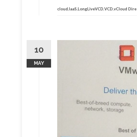
cloud
,
IaaS
,
LongLiveVCD
,
VCD
,
vCloud Dire
10
MAY