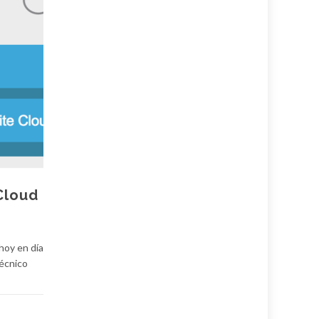
Cloud
hoy en día
técnico