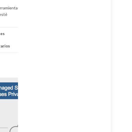
erramienta
esté
des
arios