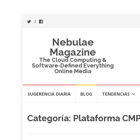
Nebulae
Magazine
The Cloud Computing &
Software-Defined Everything
Online Media
Saltar
SUGERENCIA DIARIA
BLOG
TENDENCIAS
al
contenido
Categoría:
Plataforma CM