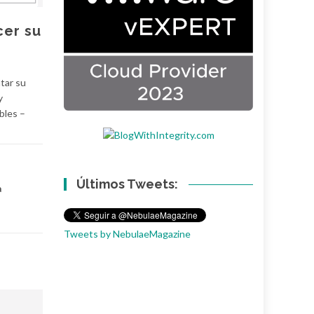
cer su
tar su
y
bles –
Últimos Tweets:
a
Tweets by NebulaeMagazine