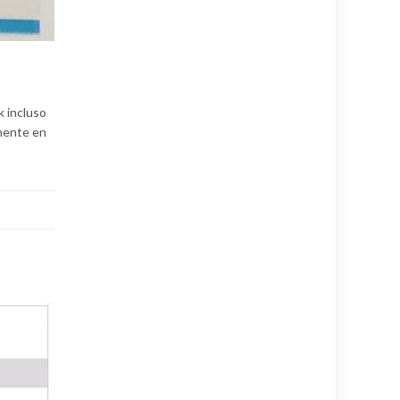
 incluso
mente en