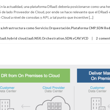
n la actualidad, una plataforma DRaaS deberia posicionarse como una h
aS de lado Proveedor de Cloud, por ende se hace relevante que el DRaaS 
Cloud a nivel de consolas y API, a tal punto que incentive […]
ra
,
Infrastructura como Servicio
,
Orquestación
,
Plataforma CMP
,
SDN Re
RaaS
,
hybrid cloud
,
IaaS
,
NSX
,
Orchestration
,
SDN
,
vCAV
,
VCD
2 coment