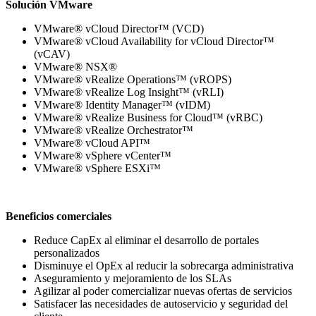
Solución VMware
VMware® vCloud Director™ (VCD)
VMware® vCloud Availability for vCloud Director™
(vCAV)
VMware® NSX®
VMware® vRealize Operations™ (vROPS)
VMware® vRealize Log Insight™ (vRLI)
VMware® Identity Manager™ (vIDM)
VMware® vRealize Business for Cloud™ (vRBC)
VMware® vRealize Orchestrator™
VMware® vCloud API™
VMware® vSphere vCenter™
VMware® vSphere ESXi™
Beneficios comerciales
Reduce CapEx al eliminar el desarrollo de portales
personalizados
Disminuye el OpEx al reducir la sobrecarga administrativa
Aseguramiento y mejoramiento de los SLAs
Agilizar al poder comercializar nuevas ofertas de servicios
Satisfacer las necesidades de autoservicio y seguridad del