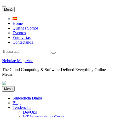
Saltar
Menú
al
contenido
Home
Quiénes Somos
Eventos
Entrevistas
Contáctanos
Buscar
por:
Nebulae Magazine
The Cloud Computing & Software-Defined Everything Online
Media
Saltar
Menú
al
contenido
Sugerencia Diaria
Blog
Tendencias
DevOps
IoT Internet de las Cosas