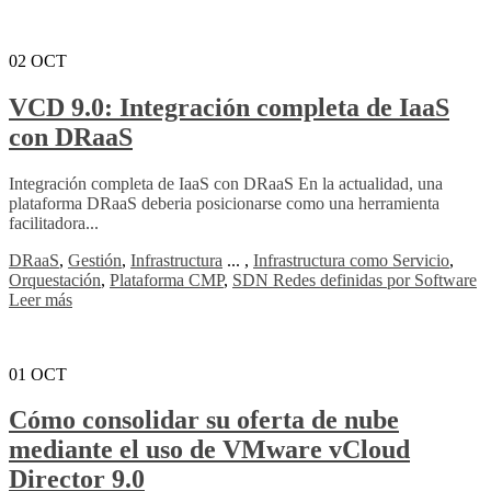
02
OCT
VCD 9.0: Integración completa de IaaS
con DRaaS
Integración completa de IaaS con DRaaS En la actualidad, una
plataforma DRaaS deberia posicionarse como una herramienta
facilitadora...
DRaaS
,
Gestión
,
Infrastructura
...
,
Infrastructura como Servicio
,
Orquestación
,
Plataforma CMP
,
SDN Redes definidas por Software
Leer más
01
OCT
Cómo consolidar su oferta de nube
mediante el uso de VMware vCloud
Director 9.0