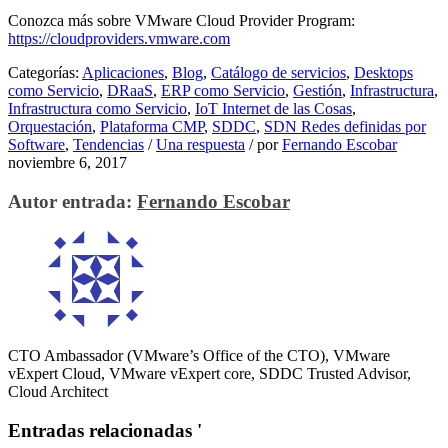
Conozca más sobre VMware Cloud Provider Program:
https://cloudproviders.vmware.com
Categorías:
Aplicaciones
,
Blog
,
Catálogo de servicios
,
Desktops
como Servicio
,
DRaaS
,
ERP como Servicio
,
Gestión
,
Infrastructura
,
Infrastructura como Servicio
,
IoT Internet de las Cosas
,
Orquestación
,
Plataforma CMP
,
SDDC
,
SDN Redes definidas por
Software
,
Tendencias
/
Una respuesta
/
por
Fernando Escobar
noviembre 6, 2017
Autor entrada:
Fernando Escobar
CTO Ambassador (VMware’s Office of the CTO), VMware
vExpert Cloud, VMware vExpert core, SDDC Trusted Advisor,
Cloud Architect
Entradas relacionadas '